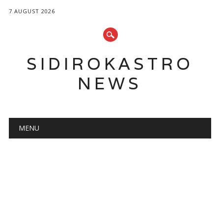
7 AUGUST 2026
SIDIROKASTRO
NEWS
Main menu
Skip
MENU
to
content