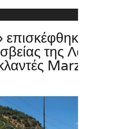
φθηκε η
ης Λαϊκής
Marzia