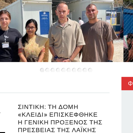
•
•
•
•
•
•
•
•
•
•
Φ
ΣΙΝΤΙΚΉ: ΤΗ ΔΟΜΉ
Υ
«ΚΛΕΙΔΊ» ΕΠΙΣΚΈΦΘΗΚΕ
Η ΓΕΝΙΚΉ ΠΡΌΞΕΝΟΣ ΤΗΣ
ΠΡΕΣΒΕΊΑΣ ΤΗΣ ΛΑΪΚΉΣ