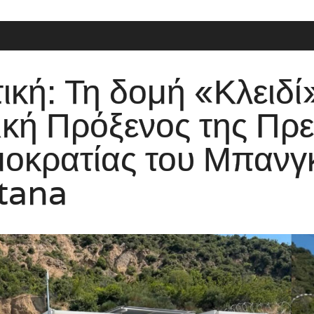
δομή «Κλειδί» επισκέ
ενος της Πρεσβείας τ
 του Μπανγκλαντές 