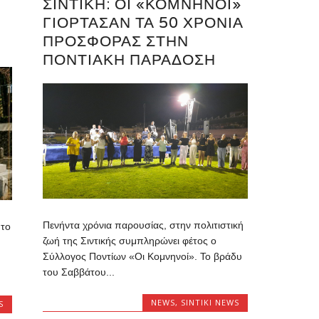
ΣΙΝΤΙΚΉ: ΟΙ «ΚΟΜΝΗΝΟΊ»
ΓΙΌΡΤΑΣΑΝ ΤΑ 50 ΧΡΌΝΙΑ
ΠΡΟΣΦΟΡΆΣ ΣΤΗΝ
ΠΟΝΤΙΑΚΉ ΠΑΡΆΔΟΣΗ
Πενήντα χρόνια παρουσίας, στην πολιτιστική
 το
ζωή της Σιντικής συμπληρώνει φέτος ο
Σύλλογος Ποντίων «Οι Κομνηνοί». Το βράδυ
του Σαββάτου...
NEWS
,
SINTIKI NEWS
S