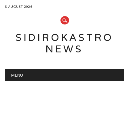
8 AUGUST 2026
SIDIROKASTRO
NEWS
Main menu
Skip
MENU
to
content