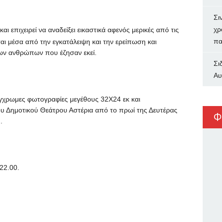
Σι
χρ
αι επιχειρεί να αναδείξει εικαστικά αφενός μερικές από τις
πα
αι μέσα από την εγκατάλειψη και την ερείπωση και
των ανθρώπων που έζησαν εκεί.
Σι
Αυ
γχρωμες φωτογραφίες μεγέθους 32Χ24 εκ και
ου Δημοτικού Θεάτρου Αστέρια από το πρωί της Δευτέρας
Φ
.
22.00.