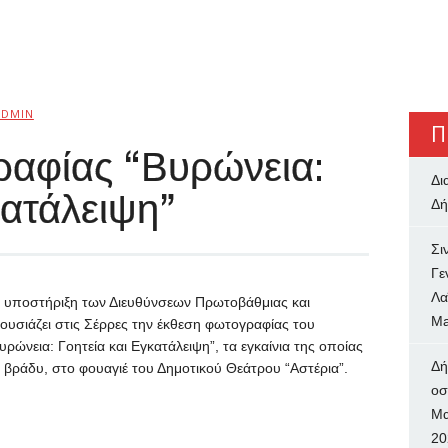
ADMIN
Π
αφίας “Βυρώνεια:
Δι
κατάλειψη”
Δή
Σι
Γε
Λα
ν υποστήριξη των Διευθύνσεων Πρωτοβάθμιας και
Ma
υσιάζει στις Σέρρες την έκθεση φωτογραφίας του
υρώνεια: Γοητεία και Εγκατάλειψη”, τα εγκαίνια της οποίας
Δή
ο βράδυ, στο φουαγιέ του Δημοτικού Θεάτρου “Αστέρια”.
oσ
Μα
20