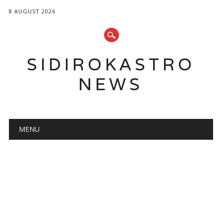
8 AUGUST 2026
SIDIROKASTRO
NEWS
Main menu
Skip
MENU
to
content