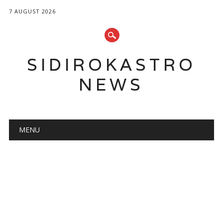
7 AUGUST 2026
SIDIROKASTRO
NEWS
Main menu
Skip
MENU
to
content