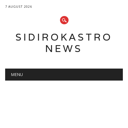
7 AUGUST 2026
SIDIROKASTRO
NEWS
Main menu
Skip
MENU
to
content