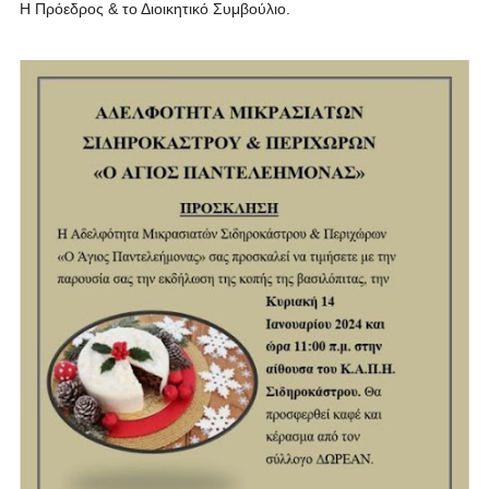
Η Πρόεδρος & το Διοικητικό Συμβούλιο.