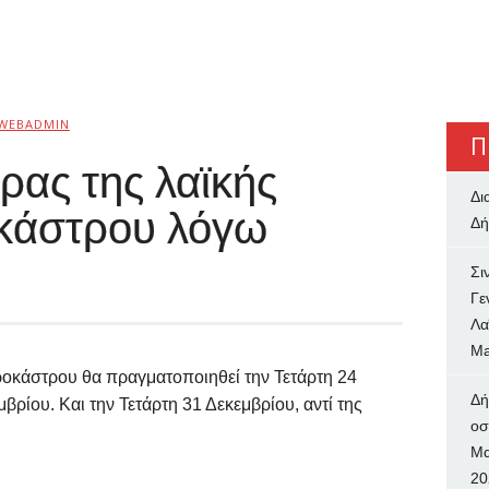
WEBADMIN
Π
ρας της λαϊκής
Δι
κάστρου λόγω
Δή
Σι
Γε
Λα
Ma
ροκάστρου θα πραγματοποιηθεί την Τετάρτη 24
Δή
βρίου. Και την Τετάρτη 31 Δεκεμβρίου, αντί της
oσ
Μα
20