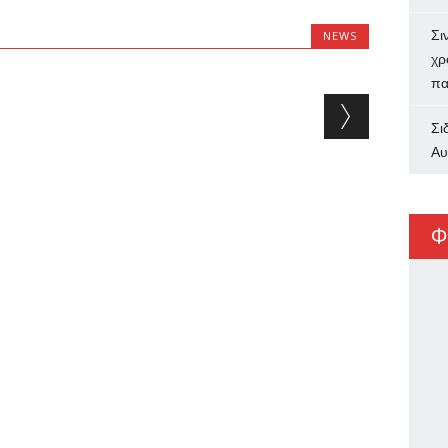
Σι
NEWS
χρ
πα
Σι
Αυ
Φ