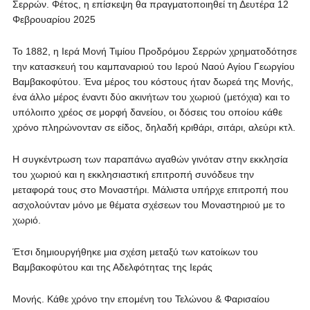
Σερρών. Φέτος, η επίσκεψη θα πραγματοποιηθεί τη Δευτέρα 12
Φεβρουαρίου 2025
Το 1882, η Ιερά Μονή Τιμίου Προδρόμου Σερρών χρηματοδότησε
την κατασκευή του καμπαναριού του Ιερού Ναού Αγίου Γεωργίου
Βαμβακοφύτου. Ένα μέρος του κόστους ήταν δωρεά της Μονής,
ένα άλλο μέρος έναντι δύο ακινήτων του χωριού (μετόχια) και το
υπόλοιπο χρέος σε μορφή δανείου, οι δόσεις του οποίου κάθε
χρόνο πληρώνονταν σε είδος, δηλαδή κριθάρι, σιτάρι, αλεύρι κτλ.
Η συγκέντρωση των παραπάνω αγαθών γινόταν στην εκκλησία
του χωριού και η εκκλησιαστική επιτροπή συνόδευε την
μεταφορά τους στο Μοναστήρι. Μάλιστα υπήρχε επιτροπή που
ασχολούνταν μόνο με θέματα σχέσεων του Μοναστηριού με το
χωριό.
Έτσι δημιουργήθηκε μια σχέση μεταξύ των κατοίκων του
Βαμβακοφύτου και της Αδελφότητας της Ιεράς
Μονής. Κάθε χρόνο την επομένη του Τελώνου & Φαρισαίου