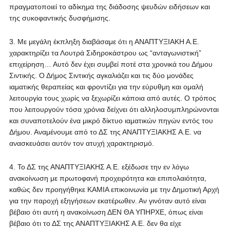
πραγματοποιεί το αδίκημα της διάδοσης ψευδών ειδήσεων και
της συκοφαντικής δυσφήμισης.
3. Με μεγάλη έκπληξη διαβάσαμε ότι η ΑΝΑΠΤΥΞΙΑΚΗ Α.Ε.
χαρακτηρίζει τα Λουτρά Σιδηροκάστρου ως “ανταγωνιστική”
επιχείρηση… Αυτό δεν έχει συμβεί ποτέ στα χρονικά του Δήμου
Σιντικής. Ο Δήμος Σιντικής αγκαλιάζει και τις δύο μονάδες
ιαματικής θεραπείας και φροντίζει για την εύρυθμη και ομαλή
λειτουργία τους χωρίς να ξεχωρίζει κάποια από αυτές. Ο τρόπος
που λειτουργούν τόσα χρόνια δείχνει ότι αλληλοσυμπληρώνονται
και συναποτελούν ένα μικρό δίκτυο ιαματικών πηγών εντός του
Δήμου. Αναμένουμε από το ΔΣ της ΑΝΑΠΤΥΞΙΑΚΗΣ Α.Ε. να
ανασκευάσει αυτόν τον ατυχή χαρακτηρισμό.
4. Το ΔΣ της ΑΝΑΠΤΥΞΙΑΚΗΣ Α.Ε. εξέδωσε την εν λόγω
ανακοίνωση με πρωτοφανή προχειρότητα και επιπολαιότητα,
καθώς δεν προηγήθηκε ΚΑΜΙΑ επικοινωνία με την Δημοτική Αρχή
για την παροχή εξηγήσεων εκατέρωθεν. Αν γινόταν αυτό είναι
βέβαιο ότι αυτή η ανακοίνωση ΔΕΝ ΘΑ ΥΠΗΡΧΕ, όπως είναι
βέβαιο ότι το ΔΣ της ΑΝΑΠΤΥΞΙΑΚΗΣ Α.Ε. δεν θα είχε