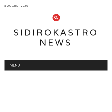
8 AUGUST 2026
SIDIROKASTRO
NEWS
Main menu
Skip
MENU
to
content