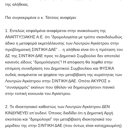
της αλήθειας.
Πιο συγκεκριμένα ο κ. Τάτσιος αναφέρει:
1. Εντελώς εσφαλμένα αναφέρεται στην ανακοίνωση της
ΑΝΑΠΤΥΞΙΑΚΗΣ Α.Ε. ότι “δρομολογείται με τρόπο σκανδαλωδώς
άδικο η μεταφορά εκμετάλλευσης των Λουτρών Αγκίστρου στην
προβληματική ΣΙΝΤΙΚΗ ΔΑΕ”… η αλήθεια είναι ότι η πρόταση του
ΔΣ της ΣΙΝΤΙΚΗ ΔΑΕ προς το Δημοτικό Συμβούλιο δεν αποτελεί
κανενός είδους “δρομολόγηση”! Η απόφαση θα ληφθεί στην
επόμενη συνεδρίαση του Δημοτικού Συμβουλίου και ΦΥΣΙΚΑ
ουδείς αναμένεται να ψηφίσει την μεταβίβαση της κυριότητας των
Λουτρών Αγκίστρου στην ΣΙΝΤΙΚΗ ΔΑΕ. Οπότε ΑΚΥΡΟΣ ο
“συναγερμός” εκείνων που ήθελαν να δημιουργήσουν πανικό
στην τοπική κοινωνία του Αγκίστρου.
2. Το ιδιοκτησιακό καθεστώς των Λουτρών Αγκίστρου ΔΕΝ
ΚΙΝΔΥΝΕΥΕΙ επ’ουδενί. Όποιος διαδίδει ότι η Δημοτική Αρχή
σκοπεύει και “δρομολογεί” την μεταβίβαση ιδιοκτησιακά του
μεριδίου της στην ΣΙΝΤΙΚΗ ΔΑΕ (που όντως είναι καταχρεωμένη)