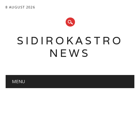
8 AUGUST 2026
SIDIROKASTRO
NEWS
Main menu
Skip
MENU
to
content