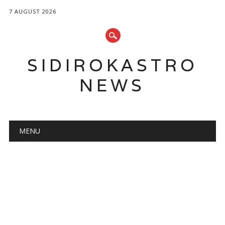
7 AUGUST 2026
SIDIROKASTRO
NEWS
Main menu
Skip
MENU
to
content