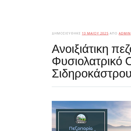
ΔΗΜΟΣΙΕΎΘΗΚΕ
13 ΜΑΪ́ΟΥ 2025
ΑΠΌ
ADMIN
Ανοιξιάτικη πε
Φυσιολατρικό 
Σιδηροκάστρο