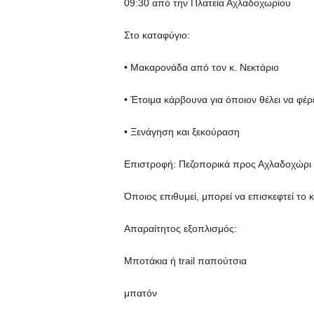
09:30 από την Πλατεία Αχλαδοχωρίου
Στο καταφύγιο:
• Μακαρονάδα από τον κ. Νεκτάριο
• Έτοιμα κάρβουνα για όποιον θέλει να φέρε
• Ξενάγηση και ξεκούραση
Επιστροφή: Πεζοπορικά προς Αχλαδοχώρι
Όποιος επιθυμεί, μπορεί να επισκεφτεί το κ
Απαραίτητος εξοπλισμός:
Μποτάκια ή trail παπούτσια
μπατόν