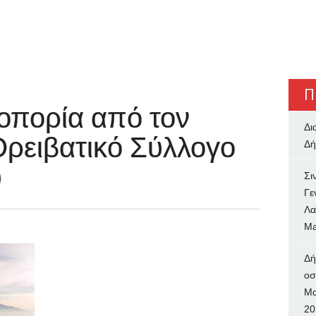
Π
ζοπορία από τον
Δι
Ορειβατικό Σύλλογο
Δή
υ
Σι
Γε
Λα
Ma
Δή
oσ
Μα
20