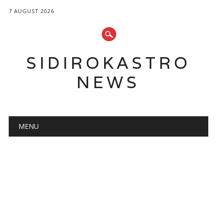
7 AUGUST 2026
SIDIROKASTRO
NEWS
Main menu
Skip
MENU
to
content