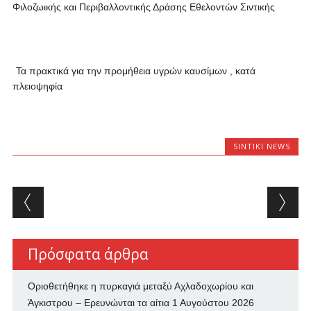
Φιλοζωικής και Περιβαλλοντικής Δράσης Εθελοντών Σιντικής
–
Τα πρακτικά για την προμήθεια υγρών καυσίμων , κατά
πλειοψηφία
SINTIKI NEWS
Post navigation
Πρόσφατα άρθρα
Οριοθετήθηκε η πυρκαγιά μεταξύ Αχλαδοχωρίου και
Άγκιστρου – Ερευνώνται τα αίτια
1 Αυγούστου 2026