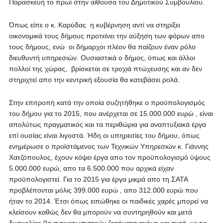
Παρασκευή το πρωί στην αίθουσα του Δημοτικού Συμβουλίου.
Όπως είπε ο κ. Καρύδας η κυβέρνηση αντί να στηρίξει
οικονομικά τους δήμους προτείνει την αύξηση των φόρων απο
τους δήμους, ενώ οι δήμαρχοι πλέον θα παίζουν έναν ρόλο
διευθυντή υπηρεσιών. Ουσιαστικά ο δήμος, όπως και άλλοι
πολλοί της χώρας, βρίσκεται σε τροχιά πτώχευσης και αν δεν
στηριχτεί απο την κεντρική εξουσία θα κατεβάσει ρολά.
Στην επιτροπή κατά την οποία συζητήθηκε ο προϋπολογισμός
του δήμου για το 2015, που ανέρχεται σε 15.000.000 ευρώ , είναι
απολύτως πραγματικός και τα περιθώρια για αναπτυξιακά έργα
επί ουσίας είναι λιγοστά. Ήδη οι υπηρεσίες του δήμου, όπως
ενημέρωσε ο προϊστάμενος των Τεχνικών Υπηρεσιών κ. Γιάννης
Χατζόπουλος, έχουν κόψει έργα απο τον προϋπολογισμό ύψους
5.000.000 ευρώ, απο τα 6.500.000 που αρχικά είχαν
προϋπολογιστεί. Για το 2015 για έργα μικρά απο τη ΣΑΤΑ
προβλέπονται μόλις 399.000 ευρώ , απο 312.000 ευρώ που
ήταν το 2014. Έτσι όπως ειπώθηκε οι παιδικές χαρές μπορεί να
κλείσουν καθώς δεν θα μπορούν να συντηρηθούν και μετά