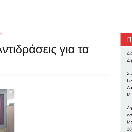
IN
Π
ντιδράσεις για τα
Δι
Δή
Σι
Γε
Λα
Ma
Δή
oσ
Μα
20