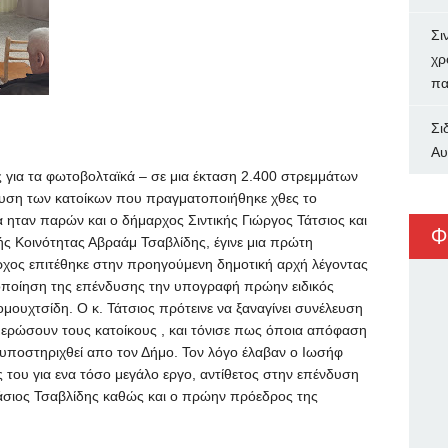
Σι
χρ
πα
Σι
Αυ
ς για τα φωτοβολταϊκά – σε μια έκταση 2.400 στρεμμάτων
ευση των κατοίκων που πραγματοποιήθηκε χθες το
ηταν παρών και ο δήμαρχος Σιντικής Γιώργος Τάτσιος και
Φ
ής Κοινότητας Αβραάμ Τσαβλίδης, έγινε μια πρώτη
χος επιτέθηκε στην προηγούμενη δημοτική αρχή λέγοντας
λοποίηση της επένδυσης την υπογραφή πρώην ειδικός
υχτσίδη. Ο κ. Τάτσιος πρότεινε να ξαναγίνει συνέλευση
ημερώσουν τους κατοίκους , και τόνισε πως όποια απόφαση
α υποστηριχθεί απο τον Δήμο. Τον λόγο έλαβαν ο Ιωσήφ
ς του για ενα τόσο μεγάλο εργο, αντίθετος στην επένδυση
άσιος Τσαβλίδης καθώς και ο πρώην πρόεδρος της