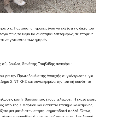
ησε ο κ. Παντούσης, προκειμένου να εκθέσει τις δικές του
ιολογία πως το θέμα θα συζητηθεί λεπτομερώς σε επόμενη
ι να γίνει εντος των ημερών.
ς σύμβουλος Θανάσης Τσαβλίδης αναφέρει :
υ για την Πρωτοβουλία της Ανοιχτής συγκέντρωσης, για
Δήμο ΣΙΝΤΙΚΗΣ και συγκεκριμένα την τοπική κοινότητα
κδηλώσεις κοπή βασιλόπιτας έχουν τελειώσει. Η εκατό μέρες
νος απο της 7 Μαρτίου και είσασταν επίσημα καλεσμένος
ίξατε μια ματιά στην αίτηση, σηματοδοτεί πολλά..Όπως
έπει να γνωρίζετε ότι για τις ανύπαρκτες αντλίες Νερού