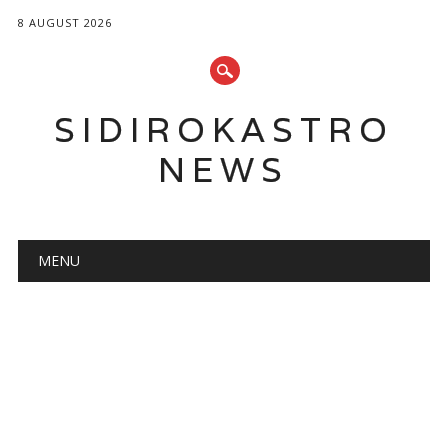
8 AUGUST 2026
SIDIROKASTRO
NEWS
Main menu
Skip
MENU
to
content