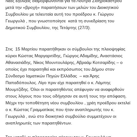
Νέες εξελίξεις διαμορφώνονται για τα Λουτρά Σιδηροκάστρου
μετά την «βροχή» παραιτήσεων των μελών του Διοικητικού
Συμβουλίου με τελευταία αυτή του προέδρου κ. Γιώργου
Γεωργυλά , που γνωστοποίησε κατά τη συνεδρίαση του
Δημοτικού Συμβουλίου, της Τετάρτης (27/3).
Στις 15 Μαρτίου παραιτήθηκαν οι σύμβουλοι της πλειοψηφίας
κύριοι Κώστας Μαργαριτίδης, Γιώργος Αδαμίδης, Αναστάσιος
Αθανασιάδης, Νίκος Μουντουλάρης, Αβραάμ Κοτσαρίδης – ο
οποίος έχει παραιτηθεί και εκπρόσωπος του Δήμου στον
Σύνδεσμο Ιαματικών Πηγών Ελλάδας – και Άρης
Παπαδόπουλος. Λίγο πριν είχε παραιτηθεί ο κ. Λάμπης
Μουμτζίδης. Όλοι οι παραιτηθέντες απέφυγαν να αναφερθούν
στους λόγους που τους οδήγησαν σε αυτή τους την απόφαση.
Μέχρι την τοποθέτηση νέου συμβουλίου , χρέη προέδρου εκτελεί
ο κ. Κώστας Γραμματίκας που ήταν αναπληρωτής του κ.
Γεωργυλά , ενώ στο διοικητικό συμβούλιο συμμετέχουν οι
αναπληρωτές των παραιτηθέντων.