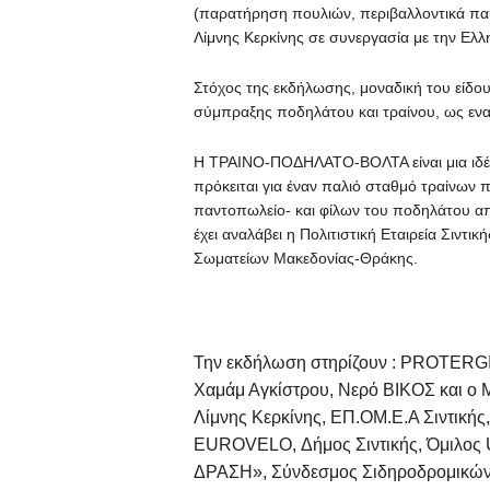
(παρατήρηση πουλιών, περιβαλλοντικά παιγ
Λίμνης Κερκίνης σε συνεργασία με την Ελλη
Στόχος της εκδήλωσης, μοναδική του είδου
σύμπραξης ποδηλάτου και τραίνου, ως ενα
Η ΤΡΑΙΝΟ-ΠΟΔΗΛΑΤΟ-ΒΟΛΤΑ είναι μια ιδέ
πρόκειται για έναν παλιό σταθμό τραίνων
παντοπωλείο- και φίλων του ποδηλάτου α
έχει αναλάβει η Πολιτιστική Εταιρεία Σιντι
Σωματείων Μακεδονίας-Θράκης.
Την εκδήλωση στηρίζουν : PROTERGIA
Χαμάμ Αγκίστρου, Νερό ΒΙΚΟΣ και ο Μ
Λίμνης Κερκίνης, ΕΠ.ΟΜ.Ε.Α Σιντικής,
EUROVELO, Δήμος Σιντικής, Όμιλο
ΔΡΑΣΗ», Σύνδεσμος Σιδηροδρομικών