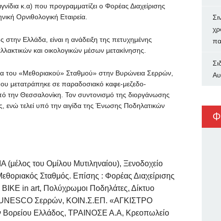
νίδια κ.α) που προγραμματίζει ο Φορέας Διαχείρισης
νική Ορνιθολογική Εταιρεία.
Σι
χρ
ς στην Ελλάδα, είναι η ανάδειξη της πετυχημένης
πα
λλακτικών και οικολογικών μέσων μετακίνησης.
Σι
α του «Μεθοριακού» Σταθμού» στην Βυρώνεια Σερρών,
Αυ
 που μετατράπηκε σε παραδοσιακό καφε-μεζεδο-
πό την Θεσσαλονίκη. Τον συντονισμό της διοργάνωσης
κής, ενώ τελεί υπό την αιγίδα της Ένωσης Ποδηλατικών
Φ
 (μέλος του Ομίλου Μυτιληναίου), Ξενοδοχείο
εθοριακός Σταθμός. Επίσης : Φορέας Διαχείρισης
 BIKE in art, Πολύχρωμοι Ποδηλάτες, Δίκτυο
ς UNESCO Σερρών, ΚΟΙΝ.Σ.ΕΠ. «ΑΓΚΙΣΤΡΟ
 Βορείου Ελλάδος, ΤΡΑΙΝΟΣΕ Α.Α, Κρεοπωλείο