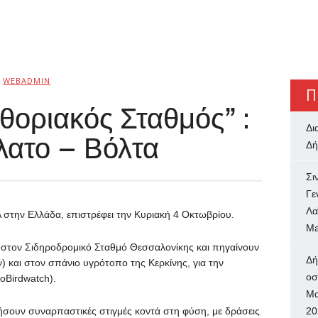
WEBADMIN
Π
θοριακός Σταθμός” :
Δι
λατο – Βόλτα
Δή
Σι
Γε
Λα
ην Ελλάδα, επιστρέφει την Κυριακή 4 Οκτωβρίου.
Ma
ύ στον Σιδηροδρομικό Σταθμό Θεσσαλονίκης και πηγαίνουν
Δή
και στον σπάνιο υγρότοπο της Κερκίνης, για την
oσ
oBirdwatch).
Μα
 ζήσουν συναρπαστικές στιγμές κοντά στη φύση, με δράσεις
20