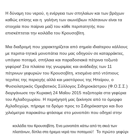
Η δύναμη του νερού, η ενέργεια των σπηλαίων και των βράχων
καθώς επίσης και η γαλήνη των αιωνόβιων πλάτανων είναι τα
στοιχεία που παίρνει μαζί του κάθε περιπατητής που
επισκέπτεται την κοιλάδα του Κρουσοβίτη.
Μια διαδρομή που χαρακτηρίζεται από σημεία ιδιαίτερου κάλλους
με περιπα-τητικά μονοπάτια που μας οδηγούν σε καταρράκτες,
υπόγειο ποταμό, σπήλαια και παραδοσιακά πέτρινα τοξωτά
γεφύρια!
Στα πλαίσια της γνωριμίας και ανάδειξης των 11
πέτρινων γεφυριών του Κρουσοβίτη, κτισμένα από ντόπιους
τεχνίτες της περιοχής αλλά και μαστόρους της Ηπείρου, ο
Φυσιολατρικός Ορειβατικός Σύλλογος Σιδηροκάστρου (Φ.Ο.Σ.Σ.)
διοργάνωσε την Κυριακή 24 Μαΐου 2015 πεζοπορία στα γεφύρια
του Αχλαδοχωρίου. Η περιήγησή μας ξεκίνησε από το όμορφο
Αχλαδοχώρι, πήραμε τα δρόμο προς το Σιδηρόκαστρο και δυο
χιλιόμετρα παρακάτω φτάσαμε στο μονοπάτι που οδηγεί στην
κοιλάδα του Κρουσοβίτη. Ένα μονοπάτι κάτω από τη σκιά των
Το πρώτο γεφύρι
πλατάνων, δίπλα στα ήρεμα νερά του ποταμού!