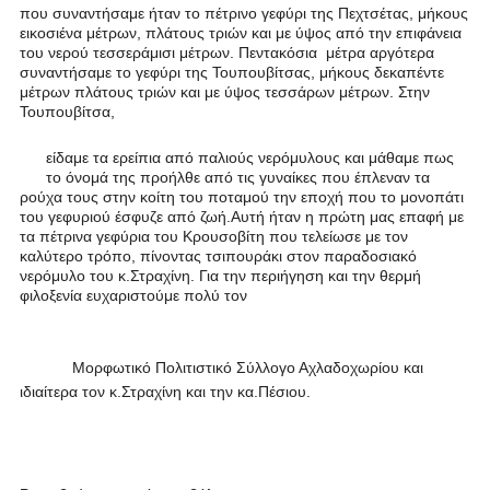
που συναντήσαμε ήταν το πέτρινο γεφύρι της Πεχτσέτας, μήκους
εικοσιένα μέτρων, πλάτους τριών και με ύψος από την επιφάνεια
του νερού τεσσεράμισι μέτρων. Πεντακόσια μέτρα αργότερα
συναντήσαμε το γεφύρι της Τουπουβίτσας, μήκους δεκαπέντε
μέτρων πλάτους τριών και με ύψος τεσσάρων μέτρων. Στην
Τουπουβίτσα,
είδαμε τα ερείπια από παλιούς νερόμυλους και μάθαμε πως
το όνομά της προήλθε από τις γυναίκες που έπλεναν τα
ρούχα τους στην κοίτη του ποταμού την εποχή που το μονοπάτι
του γεφυριού έσφυζε από ζωή.Αυτή ήταν η πρώτη μας επαφή με
τα πέτρινα γεφύρια του Κρουσοβίτη που τελείωσε με τον
καλύτερο τρόπο, πίνοντας τσιπουράκι στον παραδοσιακό
νερόμυλο του κ.Στραχίνη. Για την περιήγηση και την θερμή
φιλοξενία ευχαριστούμε πολύ τον
Μορφωτικό Πολιτιστικό Σύλλογο Αχλαδοχωρίου και
ιδιαίτερα τον κ.Στραχίνη και την κα.Πέσιου.