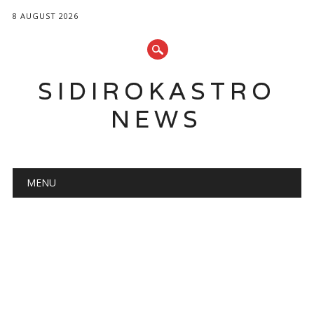
8 AUGUST 2026
SIDIROKASTRO
NEWS
Main menu
Skip
MENU
to
content