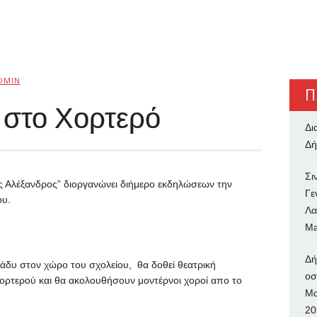
DMIN
Π
 στο Χορτερό
Δι
Δή
Σι
ς Αλέξανδρος” διοργανώνει διήμερο εκδηλώσεων την
Γε
ου.
Λα
Ma
Δή
ράδυ στον χώρο του σχολείου, θα δοθεί θεατρική
oσ
ορτερού και θα ακολουθήσουν μοντέρνοι χοροί απο το
Μα
20