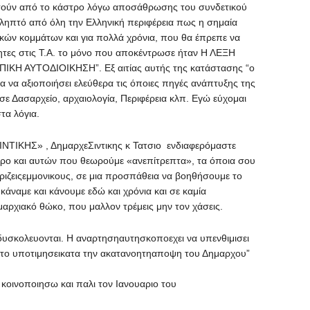
ούν από το κάστρο λόγω αποσάθρωσης του συνδετικού
τιληπτό από όλη την Ελληνική περιφέρεια πως η σημαία
ν κομμάτων και για πολλά χρόνια, που θα έπρεπε να
τητες στις Τ.Α. το μόνο που αποκέντρωσε ήταν Η ΛΕΞΗ
ΠΙΚΗ ΑΥΤΟΔΙΟΙΚΗΣΗ”. Εξ αιτίας αυτής της κατάστασης “ο
σία να αξιοποιήσει ελεύθερα τις όποιες πηγές ανάπτυξης της
ε Δασαρχείο, αρχαιολογία, Περιφέρεια κλπ. Εγώ εύχομαι
τα λόγια.
ΤΙΚΗΣ» , ΔημαρχεΣιντικης κ Τατσιο ενδιαφερόμαστε
στρο και αυτών που θεωρούμε «ανεπίτρεπτα», τα όποια σου
ηριζειςεμμονικους, σε μια προσπάθεια να βοηθήσουμε το
κάναμε και κάνουμε εδώ και χρόνια και σε καμία
αρχιακό θώκο, που μαλλον τρέμεις μην τον χάσεις.
 δυσκολευονται. Η αναρτησηαυτησκοποεχει να υπενθιμισει
να το υποτιμησεικατα την ακατανοητηαποψη του Δημαρχου”
.
οποιησω και παλι τον Ιανουαριο του
27