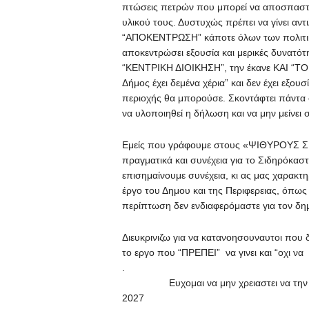
πτώσεις πετρών που μπορεί να αποσπαστ
υλικού τους. Δυστυχώς πρέπει να γίνει αν
“ΑΠΟΚΕΝΤΡΩΣΗ” κάποτε όλων των πολιτικώ
αποκεντρώσει εξουσία και μερικές δυνατό
“ΚΕΝΤΡΙΚΗ ΔΙΟΙΚΗΣΗ”, την έκανε ΚΑΙ “ΤΟ
Δήμος έχει δεμένα χέρια” και δεν έχει εξου
περιοχής θα μπορούσε. Σκοντάφτει πάντα σ
να υλοποιηθεί η δήλωση και να μην μείνει σ
Εμείς που γράφουμε στους «ΨΙΘΥΡΟΥΣ ΣΙΝ
πραγματικά και συνέχεια για το Σιδηρόκα
επισημαίνουμε συνέχεια, κι ας μας χαρακτ
έργο του Δημου και της Περιφερειας, όπως 
περίπτωση δεν ενδιαφερόμαστε για τον δημ
Διευκρινιζω για να κατανοησουναυτοι που
το εργο που “ΠΡΕΠΕΙ” να γινει και “οχι 
Ευχομαι να μην χρειαστει να την κοιν
20