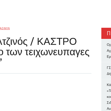
ADMIN
Π
λτζινός / ΚΑΣΤΡΟ
Ορ
ο των τειχωνευπαγες
Αχ
Ερ
”
ΓΣ
Δή
Κά
«Τ
κο
Σι
Αυ