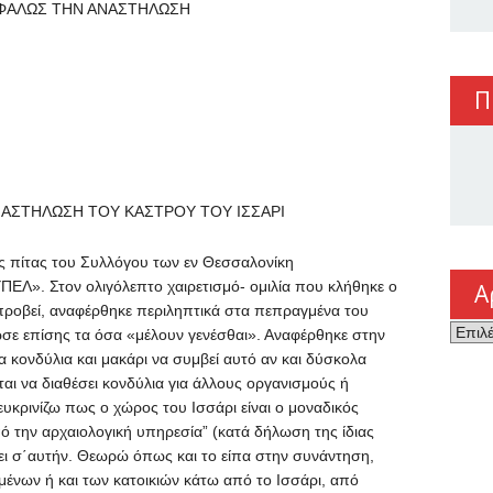
ΑΣΦΑΛΩΣ ΤΗΝ ΑΝΑΣΤΗΛΩΣΗ
Π
ΝΑΣΤΗΛΩΣΗ ΤΟΥ ΚΑΣΤΡΟΥ ΤΟΥ ΙΣΣΑΡΙ
ς πίτας του Συλλόγου των εν Θεσσαλονίκη
Λ». Στον ολιγόλεπτο χαιρετισμό- ομιλία που κλήθηκε ο
Α
 προβεί, αναφέρθηκε περιληπτικά στα πεπραγμένα του
Αρχεί
σε επίσης τα όσα «μέλουν γενέσθαι». Αναφέρθηκε στην
 κονδύλια και μακάρι να συμβεί αυτό αν και δύσκολα
ι να διαθέσει κονδύλια για άλλους οργανισμούς ή
ευκρινίζω πως ο χώρος του Ισσάρι είναι ο μοναδικός
 την αρχαιολογική υπηρεσία” (κατά δήλωση της ίδιας
κει σ΄αυτήν. Θεωρώ όπως και το είπα στην συνάντηση,
μένων ή και των κατοικιών κάτω από το Ισσάρι, από