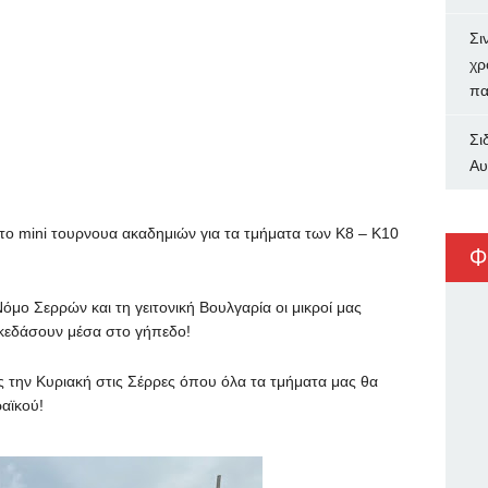
Σι
χρ
πα
Σι
Αυ
το mini τουρνουα ακαδημιών για τα τμήματα των Κ8 – Κ10
Φ
μο Σερρών και τη γειτονική Βουλγαρία οι μικροί μας
σκεδάσουν μέσα στο γήπεδο!
 την Κυριακή στις Σέρρες όπου όλα τα τμήματα μας θα
αϊκού!