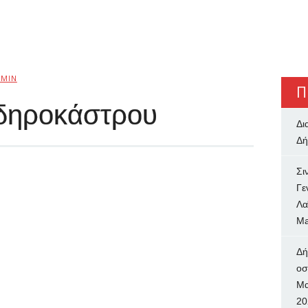
DMIN
Π
ιδηροκάστρου
Δι
Δή
Σι
Γε
Λα
Ma
Δή
oσ
Μα
20