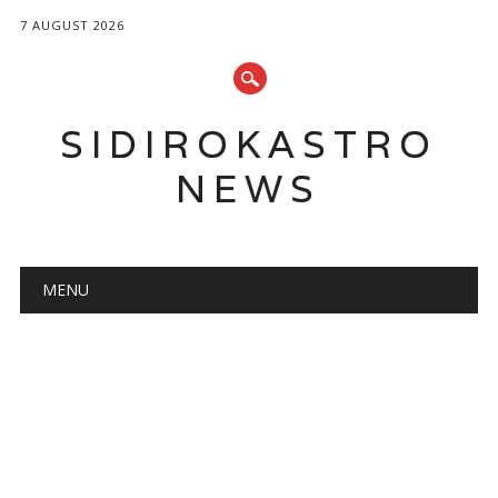
7 AUGUST 2026
SIDIROKASTRO
NEWS
Main menu
Skip
MENU
to
content