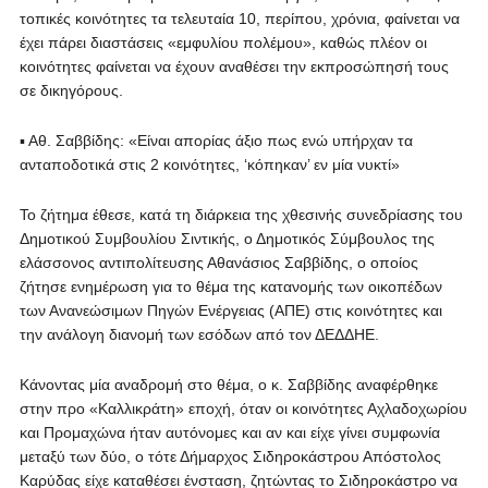
τοπικές κοινότητες τα τελευταία 10, περίπου, χρόνια, φαίνεται να
έχει πάρει διαστάσεις «εμφυλίου πολέμου», καθώς πλέον οι
κοινότητες φαίνεται να έχουν αναθέσει την εκπροσώπησή τους
σε δικηγόρους.
▪ Αθ. Σαββίδης: «Είναι απορίας άξιο πως ενώ υπήρχαν τα
ανταποδοτικά στις 2 κοινότητες, ‘κόπηκαν’ εν μία νυκτί»
Το ζήτημα έθεσε, κατά τη διάρκεια της χθεσινής συνεδρίασης του
Δημοτικού Συμβουλίου Σιντικής, ο Δημοτικός Σύμβουλος της
ελάσσονος αντιπολίτευσης Αθανάσιος Σαββίδης, ο οποίος
ζήτησε ενημέρωση για το θέμα της κατανομής των οικοπέδων
των Ανανεώσιμων Πηγών Ενέργειας (ΑΠΕ) στις κοινότητες και
την ανάλογη διανομή των εσόδων από τον ΔΕΔΔΗΕ.
Κάνοντας μία αναδρομή στο θέμα, ο κ. Σαββίδης αναφέρθηκε
στην προ «Καλλικράτη» εποχή, όταν οι κοινότητες Αχλαδοχωρίου
και Προμαχώνα ήταν αυτόνομες και αν και είχε γίνει συμφωνία
μεταξύ των δύο, ο τότε Δήμαρχος Σιδηροκάστρου Απόστολος
Καρύδας είχε καταθέσει ένσταση, ζητώντας το Σιδηροκάστρο να