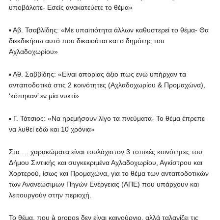
υποβάλατε- Εσείς ανακατεύετε το θέμα»
▪ Αβ. Τσαβλίδης: «Με υπαιτιότητα άλλων καθυστερεί το θέμα- Θα
διεκδικήσω αυτό που δικαιούται και ο δημότης του
Αχλαδοχωρίου»
▪ Αθ. Σαββίδης: «Είναι απορίας άξιο πως ενώ υπήρχαν τα
ανταποδοτικά στις 2 κοινότητες (Αχλαδοχωρίου & Προμαχώνα),
‘κόπηκαν’ εν μία νυκτί»
▪ Γ. Τάτσιος: «Να ηρεμήσουν λίγο τα πνεύματα- Το θέμα έπρεπε
να λυθεί εδώ και 10 χρόνια»
Στα…. χαρακώματα είναι τουλάχιστον 3 τοπικές κοινότητες του
Δήμου Σιντικής και συγκεκριμένα Αχλαδοχωρίου, Αγκίστρου και
Χορτερού, ίσως και Προμαχώνα, για το θέμα των ανταποδοτικών
των Ανανεώσιμων Πηγών Ενέργειας (ΑΠΕ) που υπάρχουν και
λειτουργούν στην περιοχή.
Το θέμα, που à propos δεν είναι καινούργιο, αλλά ταλανίζει τις