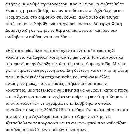
αιτήσεις με αριθμό πρωτοκόλλου, προκειμένου να συζητηθεί το
θέμα της μη καταβολής των ανταποδοτικών σε Αχλαδοχώρι και
Προμαχώνα, στο δημοτικό συμβούλιο, αλλά αυτό δεν τέθηκε
ποτέ, με τον κ. Σαββίδη να κατηγορεί τον τέως Δήμαρχο Φώτη
Δομουχτσίδη ότι άφησε το θέμα να διαιωνίζεται και πως δεν
ανέλαβε την ευθύνη να το επιλύσει.
«Είναι απορίας άξιο πως υπήρχαν τα ανταποδοτικά στις 2
κοινότητες και ξαφνικά ‘κόπηκαν’ εν μία νυκτί. Τα ανταποδοτικά
‘κόπηκαν’ με την έναρξη της θητείας του κ. Δομουχτσίδη. Μιλάμε
για τις πρώτες ανεμογεννήτριες. Στη δεύτερη και στην τρίτη φάς,η
που μπήκαν κι άλλοι επιχειρηματίες και μπήκαν κι άλλες
ανεμογεννήτριες, ούτε σε αυτές μπήκαν οι δύο πρώην
κοινότητες, με αποτέλεσμα να ξεκινήσει να λαμβάνει κάποια ποσά
και το Άγκιστρο και να συνεχίσει να παίρνει η κοινότητα Χαροπού
τα ανταποδοτικά» υπογράμμισε ο κ. Σαββίδης, ο οποίος
πρόσθεσε πως στις 20/6/2016 κατατέθηκε ένα ακόμη αίτημα από
την κοινότητα Αχλαδοχωρίου προς το Δήμο Σιντικής, για
εξετασθούν τα τοπογραφικά και τα συμφωνητικά που καθορίζουν
τα σύνορα μεταξύ των τοπικών κοινοτήτων.