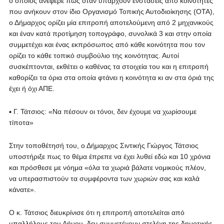
ο οποίος ανέφερε πως όταν υπάρχουν ενστάσεις από κοινότητες
που ανήκουν στον ίδιο Οργανισμό Τοπικής Αυτοδιοίκησης (ΟΤΑ),
ο Δήμαρχος ορίζει μία επιτροπή αποτελούμενη από 2 μηχανικούς
και έναν κατά προτίμηση τοπογράφο, συνολικά 3 και στην οποία
συμμετέχει και ένας εκπρόσωπος από κάθε κοινότητα που τον
ορίζει το κάθε τοπικό συμβούλιο της κοινότητας. Αυτοί
συσκέπτονται, εκθέτει ο καθένας τα στοιχεία του και η επιτροπή
καθορίζει τα όρια στα οποία φτάνει η κοινότητα κι αν στα όριά της
έχει ή όχι ΑΠΕ.
▪ Γ. Τάτσιος: «Να πέσουν οι τόνοι, δεν έχουμε να χωρίσουμε
τίποτα»
Στην τοποθέτησή του, ο Δήμαρχος Σιντικής Γιώργος Τάτσιος
υποστήριξε πως το θέμα έπρεπε να έχει λυθεί εδώ και 10 χρόνια
και πρόσθεσε με νόημα «όλα τα χωριά βάλατε νομικούς πλέον,
να υπερασπιστούν τα συμφέροντα των χωριών σας και καλά
κάνατε».
Ο κ. Τάτσιος διευκρίνισε ότι η επιτροπή αποτελείται από
υπαλλήλους του Δήμου, δεν συμμετέχουν στελέχη της δημοτικής