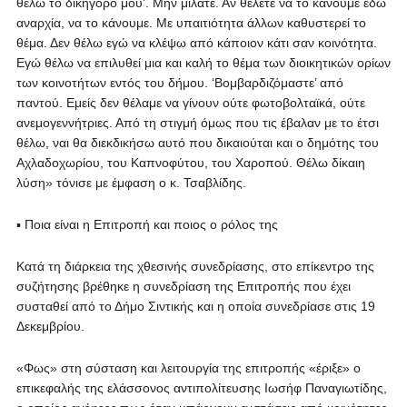
θέλω το δικηγόρο μου’. Μην μιλάτε. Αν θέλετε να το κάνουμε εδώ
αναρχία, να το κάνουμε. Με υπαιτιότητα άλλων καθυστερεί το
θέμα. Δεν θέλω εγώ να κλέψω από κάποιον κάτι σαν κοινότητα.
Εγώ θέλω να επιλυθεί μια και καλή το θέμα των διοικητικών ορίων
των κοινοτήτων εντός του δήμου. ‘Βομβαρδιζόμαστε’ από
παντού. Εμείς δεν θέλαμε να γίνουν ούτε φωτοβολταϊκά, ούτε
ανεμογεννήτριες. Από τη στιγμή όμως που τις έβαλαν με το έτσι
θέλω, ναι θα διεκδικήσω αυτό που δικαιούται και ο δημότης του
Αχλαδοχωρίου, του Καπνοφύτου, του Χαροπού. Θέλω δίκαιη
λύση» τόνισε με έμφαση ο κ. Τσαβλίδης.
▪ Ποια είναι η Επιτροπή και ποιος ο ρόλος της
Κατά τη διάρκεια της χθεσινής συνεδρίασης, στο επίκεντρο της
συζήτησης βρέθηκε η συνεδρίαση της Επιτροπής που έχει
συσταθεί από το Δήμο Σιντικής και η οποία συνεδρίασε στις 19
Δεκεμβρίου.
«Φως» στη σύσταση και λειτουργία της επιτροπής «έριξε» ο
επικεφαλής της ελάσσονος αντιπολίτευσης Ιωσήφ Παναγιωτίδης,