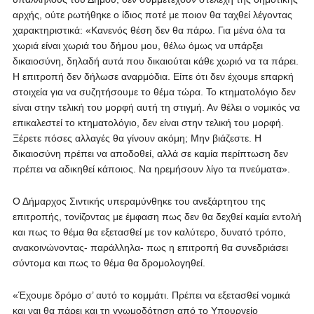
αρχής, ούτε ρωτήθηκε ο ίδιος ποτέ με ποιον θα ταχθεί λέγοντας
χαρακτηριστικά: «Κανενός θέση δεν θα πάρω. Για μένα όλα τα
χωριά είναι χωριά του δήμου μου, θέλω όμως να υπάρξει
δικαιοσύνη, δηλαδή αυτά που δικαιούται κάθε χωριό να τα πάρει.
Η επιτροπή δεν δήλωσε αναρμόδια. Είπε ότι δεν έχουμε επαρκή
στοιχεία για να συζητήσουμε το θέμα τώρα. Το κτηματολόγιο δεν
είναι στην τελική του μορφή αυτή τη στιγμή. Αν θέλει ο νομικός να
επικαλεστεί το κτηματολόγιο, δεν είναι στην τελική του μορφή.
Ξέρετε πόσες αλλαγές θα γίνουν ακόμη; Μην βιάζεστε. Η
δικαιοσύνη πρέπει να αποδοθεί, αλλά σε καμία περίπτωση δεν
πρέπει να αδικηθεί κάποιος. Να ηρεμήσουν λίγο τα πνεύματα».
Ο Δήμαρχος Σιντικής υπεραμύνθηκε του ανεξάρτητου της
επιτροπής, τονίζοντας με έμφαση πως δεν θα δεχθεί καμία εντολή
και πως το θέμα θα εξετασθεί με τον καλύτερο, δυνατό τρόπο,
ανακοινώνοντας- παράλληλα- πως η επιτροπή θα συνεδριάσει
σύντομα και πως το θέμα θα δρομολογηθεί.
«Έχουμε δρόμο σ’ αυτό το κομμάτι. Πρέπει να εξετασθεί νομικά
και ναι θα πάρει και τη γνωμοδότηση από το Υπουργείο