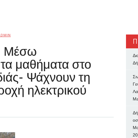
ADMIN
Π
ς: Μέσω
Δι
 τα μαθήματα στο
Δή
διάς- Ψάχνουν τη
Σι
Γε
ροχή ηλεκτρικού
Λα
Ma
Δή
oσ
Μα
20