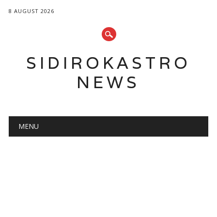
8 AUGUST 2026
SIDIROKASTRO
NEWS
Main menu
Skip
MENU
to
content