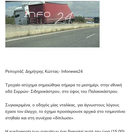
Ρεπορτάζ: Δημήτρης Κώττας- Infonews24
Τροχαίο ατύχημα σημειώθηκε σήμερα το μεσημέρι, στην εθνική
οδό Σερρών- Σιδηροκάστρου, στο ύψος του Παλαιοκάστρου.
Συγκεκριμένα, ο οδηγός μίας νταλίκας, για άγνωστους λόγους
έχασε τον έλεγχο, το όχημα προσέκρουσε αρχικά στο τσιμεντένιο
στηθαίο και στη συνέχεια «δίπλωσε».
Η κυκλοφορία των οχημάτων έχει διακοπεί αυτή την ώρα (15:00)