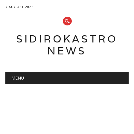
7 AUGUST 2026
SIDIROKASTRO
NEWS
Main menu
Skip
MENU
to
content