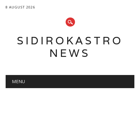
8 AUGUST 2026
SIDIROKASTRO
NEWS
Main menu
Skip
MENU
to
content