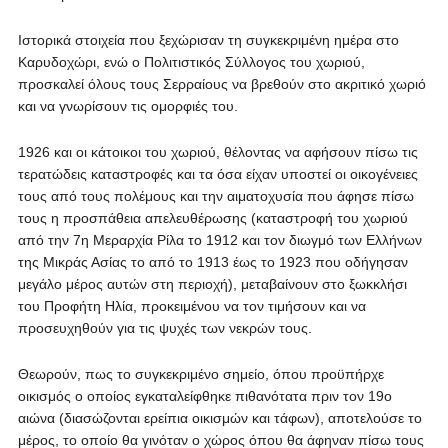
Ιστορικά στοιχεία που ξεχώρισαν τη συγκεκριμένη ημέρα στο
Καρυδοχώρι, ενώ ο Πολιτιστικός Σύλλογος του χωριού,
προσκαλεί όλους τους Σερραίους να βρεθούν στο ακριτικό χωριό
και να γνωρίσουν τις ομορφιές του.
1926 και οι κάτοικοι του χωριού, θέλοντας να αφήσουν πίσω τις
τερατώδεις καταστροφές και τα όσα είχαν υποστεί οι οικογένειες
τους από τους πολέμους και την αιματοχυσία που άφησε πίσω
τους η προσπάθεια απελευθέρωσης (καταστροφή του χωριού
από την 7η Μεραρχία Ρίλα το 1912 και τον διωγμό των Ελλήνων
της Μικράς Ασίας το από το 1913 έως το 1923 που οδήγησαν
μεγάλο μέρος αυτών στη περιοχή), μεταβαίνουν στο ξωκκλήσι
του Προφήτη Ηλία, προκειμένου να τον τιμήσουν και να
προσευχηθούν για τις ψυχές των νεκρών τους.
Θεωρούν, πως το συγκεκριμένο σημείο, όπου προϋπήρχε
οικισμός ο οποίος εγκαταλείφθηκε πιθανότατα πριν τον 19ο
αιώνα (διασώζονται ερείπια οικισμών και τάφων), αποτελούσε το
μέρος, το οποίο θα γινόταν ο χώρος όπου θα άφηναν πίσω τους