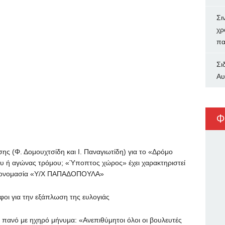
Σι
χρ
πα
Σι
Αυ
Φ
(Φ. Δομουχτσίδη και Ι. Παναγιωτίδη) για το «Δρόμο
ου ή αγώνας τρόμου; «Ύποπτος χώρος» έχει χαρακτηριστεί
ην ονομασία «Υ/Χ ΠΑΠΑΔΟΠΟΥΛΑ»
 για την εξάπλωση της ευλογιάς
νό με ηχηρό μήνυμα: «Ανεπιθύμητοι όλοι οι βουλευτές