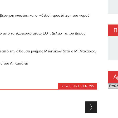
νηση κωφεύει και οι «δεξιοί προστάτες» του νομού
Π
πό το εξωτερικό μέσω ΕΟΤ. Δελτίο Τύπου Δήμου
ό την αίθουσα μνήμης Μελενίκων ζητά ο Μ. Μακάριος
ς του Λ. Κασάπη
Α
Αρχεί
NEWS
,
SINTIKI NEWS