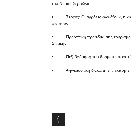
του Νομού Σερρών»
• Σέρρες: Οι αγρότες φωνάζουν, η κυβέρ
σιωπούν
• Προοπτική προσέλκυσης τουρισμού α
Σιντικής
• Πεζοδρόμηση του δρόμου μπροστά απ
• Αιφνιδιαστική διακοπή της εκπομπή
Post navigation