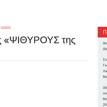
ADMIN
Π
υς «ΨΙΘΥΡΟΥΣ της
Δι
Δή
Σι
Γε
Λα
Ma
Δή
oσ
Μα
20