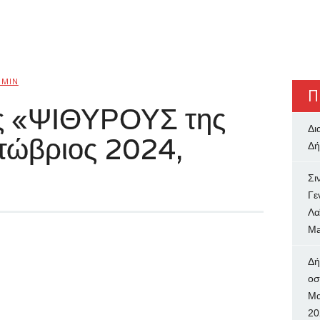
DMIN
Π
υς «ΨΙΘΥΡΟΥΣ της
Δι
τώβριος 2024,
Δή
Σι
Γε
Λα
Ma
Δή
oσ
Μα
20