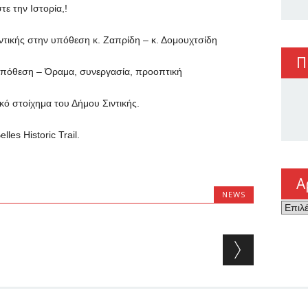
την Ιστορία,!
κής στην υπόθεση κ. Ζαπρίδη – κ. Δομουχτσίδη
Π
θεση – Όραμα, συνεργασία, προοπτική
 στοίχημα του Δήμου Σιντικής.
s Historic Trail.
Α
NEWS
Αρχεί