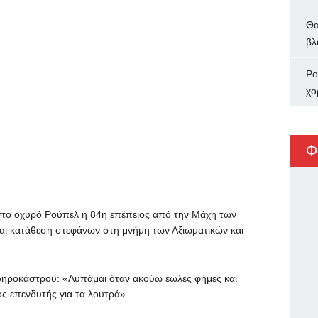
Θα
βλ
Ρο
χο
Φ
 οχυρό Ρούπελ η 84η επέπειος από την Μάχη των
αι κατάθεση στεφάνων στη μνήμη των Αξιωματικών και
ροκάστρου: «Λυπάμαι όταν ακούω έωλες φήμες και
ος επενδυτής για τα λουτρά»