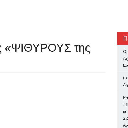
Π
υς «ΨΙΘΥΡΟΥΣ της
Ορ
Αχ
Ερ
ΓΣ
Δή
Κά
«Τ
κο
Σι
Αυ