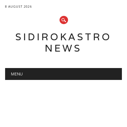
8 AUGUST 2026
SIDIROKASTRO
NEWS
Main menu
Skip
MENU
to
content