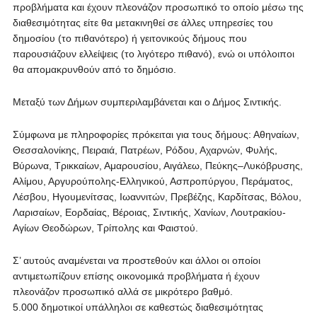
προβλήματα και έχουν πλεονάζον προσωπικό το οποίο μέσω της
διαθεσιμότητας είτε θα μετακινηθεί σε άλλες υπηρεσίες του
δημοσίου (το πιθανότερο) ή γειτονικούς δήμους που
παρουσιάζουν ελλείψεις (το λιγότερο πιθανό), ενώ οι υπόλοιποι
θα απομακρυνθούν από το δημόσιο.
Μεταξύ των Δήμων συμπεριλαμβάνεται και ο Δήμος Σιντικής.
Σύμφωνα με πληροφορίες πρόκειται για τους δήμους: Αθηναίων,
Θεσσαλονίκης, Πειραιά, Πατρέων, Ρόδου, Αχαρνών, Φυλής,
Βύρωνα, Τρικκαίων, Αμαρουσίου, Αιγάλεω, Πεύκης–Λυκόβρυσης,
Αλίμου, Αργυρούπολης-Ελληνικού, Ασπροπύργου, Περάματος,
Λέσβου, Ηγουμενίτσας, Ιωαννιτών, Πρεβέζης, Καρδίτσας, Βόλου,
Λαρισαίων, Εορδαίας, Βέροιας, Σιντικής, Χανίων, Λουτρακίου-
Αγίων Θεοδώρων, Τρίπολης και Φαιστού.
Σ’ αυτούς αναμένεται να προστεθούν και άλλοι οι οποίοι
αντιμετωπίζουν επίσης οικονομικά προβλήματα ή έχουν
πλεονάζον προσωπικό αλλά σε μικρότερο βαθμό.
5.000 δημοτικοί υπάλληλοι σε καθεστώς διαθεσιμότητας