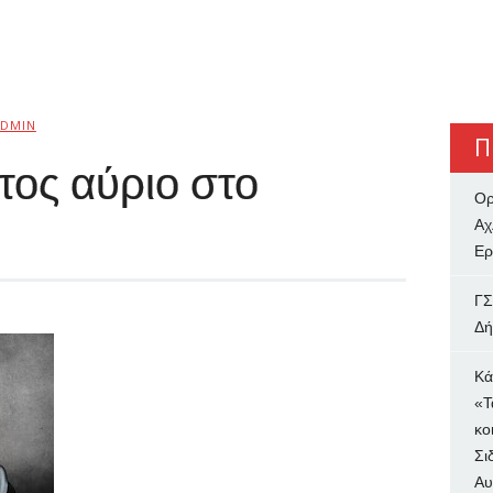
ADMIN
Π
τος αύριο στο
Ορ
Αχ
Ερ
ΓΣ
Δή
Κά
«Τ
κο
Σι
Αυ