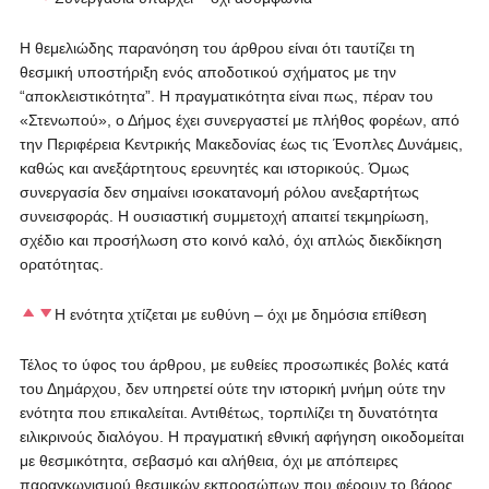
Η θεμελιώδης παρανόηση του άρθρου είναι ότι ταυτίζει τη
θεσμική υποστήριξη ενός αποδοτικού σχήματος με την
“αποκλειστικότητα”. Η πραγματικότητα είναι πως, πέραν του
«Στενωπού», ο Δήμος έχει συνεργαστεί με πλήθος φορέων, από
την Περιφέρεια Κεντρικής Μακεδονίας έως τις Ένοπλες Δυνάμεις,
καθώς και ανεξάρτητους ερευνητές και ιστορικούς. Όμως
συνεργασία δεν σημαίνει ισοκατανομή ρόλου ανεξαρτήτως
συνεισφοράς. Η ουσιαστική συμμετοχή απαιτεί τεκμηρίωση,
σχέδιο και προσήλωση στο κοινό καλό, όχι απλώς διεκδίκηση
ορατότητας.
Η ενότητα χτίζεται με ευθύνη – όχι με δημόσια επίθεση
Τέλος το ύφος του άρθρου, με ευθείες προσωπικές βολές κατά
του Δημάρχου, δεν υπηρετεί ούτε την ιστορική μνήμη ούτε την
ενότητα που επικαλείται. Αντιθέτως, τορπιλίζει τη δυνατότητα
ειλικρινούς διαλόγου. Η πραγματική εθνική αφήγηση οικοδομείται
με θεσμικότητα, σεβασμό και αλήθεια, όχι με απόπειρες
παραγκωνισμού θεσμικών εκπροσώπων που φέρουν το βάρος