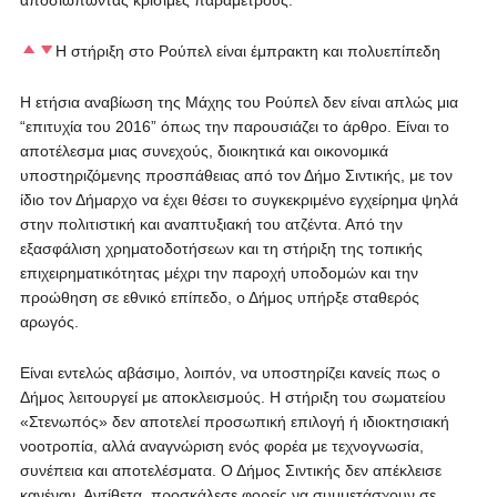
αποσιωπώντας κρίσιμες παραμέτρους.
Η στήριξη στο Ρούπελ είναι έμπρακτη και πολυεπίπεδη
Η ετήσια αναβίωση της Μάχης του Ρούπελ δεν είναι απλώς μια
“επιτυχία του 2016” όπως την παρουσιάζει το άρθρο. Είναι το
αποτέλεσμα μιας συνεχούς, διοικητικά και οικονομικά
υποστηριζόμενης προσπάθειας από τον Δήμο Σιντικής, με τον
ίδιο τον Δήμαρχο να έχει θέσει το συγκεκριμένο εγχείρημα ψηλά
στην πολιτιστική και αναπτυξιακή του ατζέντα. Από την
εξασφάλιση χρηματοδοτήσεων και τη στήριξη της τοπικής
επιχειρηματικότητας μέχρι την παροχή υποδομών και την
προώθηση σε εθνικό επίπεδο, ο Δήμος υπήρξε σταθερός
αρωγός.
Είναι εντελώς αβάσιμο, λοιπόν, να υποστηρίζει κανείς πως ο
Δήμος λειτουργεί με αποκλεισμούς. Η στήριξη του σωματείου
«Στενωπός» δεν αποτελεί προσωπική επιλογή ή ιδιοκτησιακή
νοοτροπία, αλλά αναγνώριση ενός φορέα με τεχνογνωσία,
συνέπεια και αποτελέσματα. Ο Δήμος Σιντικής δεν απέκλεισε
κανέναν. Αντίθετα, προσκάλεσε φορείς να συμμετάσχουν σε