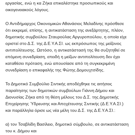
εργασίας, ενώ η κα Ζήκα επικαλέστηκε προσωπικούς και
οικογενειακούς λόγους.
Ο Αντιδήμαρχος Οικονομικών Αθανάσιος Μελαδίνης πρόσθεσε
ότι εκκρεμεί, επίσης, η αντικατάσταση της ανεξάρτητης, πλέον,
δημοτικής συμβούλου Σταυρούλας Αργυροπούλου, η οποία είχε
οριστεί στο Δ.Σ. της Δ.Ε.Υ.Α.ΣΙ. ως εκπρόσωπος της μείζονος
αντιπολίτευσης. Ωστόσο, η αντικατάστασή της θα συζητηθεί σε
επόμενη συνεδρίαση, επειδή η μείζων αντιπολίτευση δεν έχει
καταθέσει πρόταση, ενώ απουσίασε από τη συγκεκριμένη
συνεδρίαση ο επικεφαλής της Φώτης Δομουχτσίδης.
Το Δημοτικό Συμβούλιο Σιντικής αποδέχθηκε τις αιτήσεις
παραίτησης των δημοτικών συμβούλων Γιάννη Δήμου και
Διονυσίας Ζήκα από τη θέση μέλους του Δ.Σ. της Δημοτικής
Επιχείρησης Ύδρευσης και Αποχέτευσης Σιντικής (Δ.Ε.Υ.Α.ΣΙ.)
και παράλληλα όρισε ως νέα μέλη του Δ.Σ. της Δ.Ε.Υ.Α.ΣΙ.:
α) τον Τσαβλίδη Βασίλειο, δημοτικό σύμβουλο, σε αντικατάσταση
του κ. Δήμου και