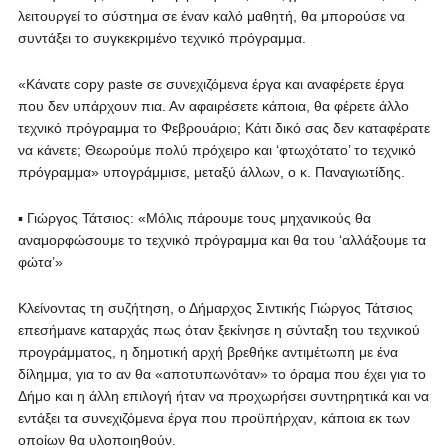
λειτουργεί το σύστημα σε έναν καλό μαθητή, θα μπορούσε να
συντάξει το συγκεκριμένο τεχνικό πρόγραμμα.
«Κάνατε copy paste σε συνεχιζόμενα έργα και αναφέρετε έργα
που δεν υπάρχουν πια. Αν αφαιρέσετε κάποια, θα φέρετε άλλο
τεχνικό πρόγραμμα το Φεβρουάριο; Κάτι δικό σας δεν καταφέρατε
να κάνετε; Θεωρούμε πολύ πρόχειρο και ‘φτωχότατο’ το τεχνικό
πρόγραμμα» υπογράμμισε, μεταξύ άλλων, ο κ. Παναγιωτίδης.
▪ Γιώργος Τάτσιος: «Μόλις πάρουμε τους μηχανικούς θα
αναμορφώσουμε το τεχνικό πρόγραμμα και θα του ‘αλλάξουμε τα
φώτα’»
Κλείνοντας τη συζήτηση, ο Δήμαρχος Σιντικής Γιώργος Τάτσιος
επεσήμανε καταρχάς πως όταν ξεκίνησε η σύνταξη του τεχνικού
προγράμματος, η δημοτική αρχή βρεθήκε αντιμέτωπη με ένα
δίλημμα, για το αν θα «αποτυπωνόταν» το όραμα που έχει για το
Δήμο και η άλλη επιλογή ήταν να προχωρήσει συντηρητικά και να
εντάξει τα συνεχιζόμενα έργα που προϋπήρχαν, κάποια εκ των
οποίων θα υλοποιηθούν.