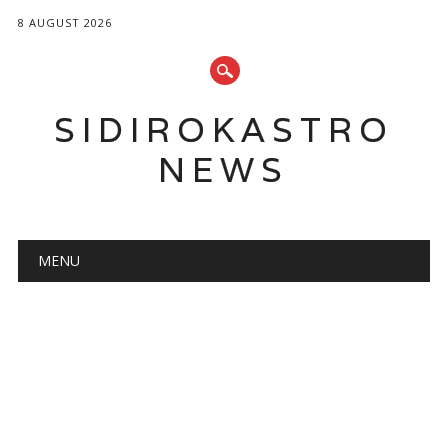
8 AUGUST 2026
SIDIROKASTRO
NEWS
Main menu
Skip
MENU
to
content