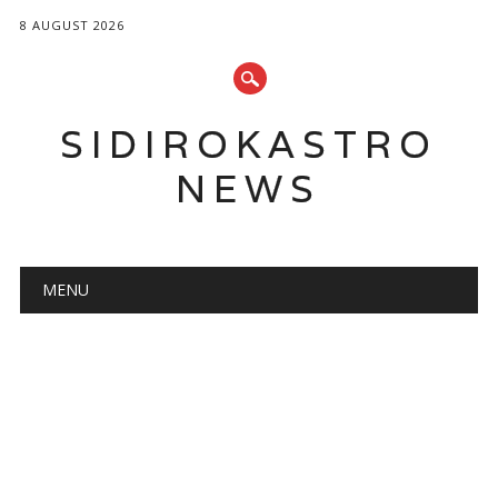
8 AUGUST 2026
SIDIROKASTRO
NEWS
Main menu
Skip
MENU
to
content