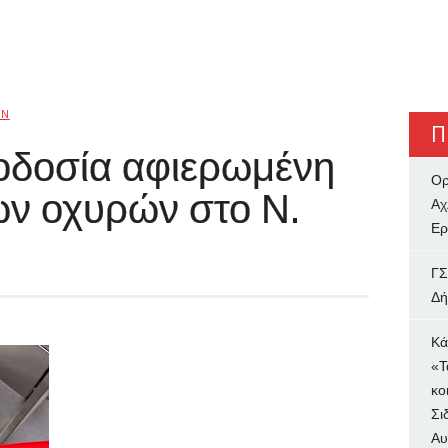
IN
Π
μοδοσία αφιερωμένη
Ορ
ων οχυρών στο Ν.
Αχ
Ερ
ΓΣ
Δή
Κά
«Τ
κο
Σι
Αυ