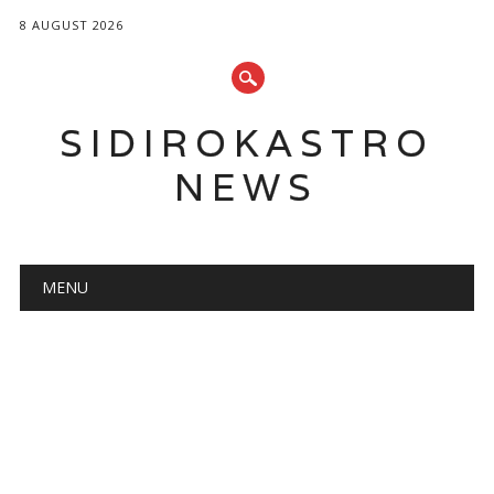
8 AUGUST 2026
SIDIROKASTRO
NEWS
Main menu
Skip
MENU
to
content