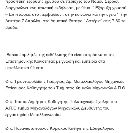
προοπτική εξόρυξης χρυσού σε περιοχές του Νομού Σερρών,
διοργανώνει ενημερωτική εκδήλωση, με θέμα: ” Εξόρυξη χρυσού
– Επιπτώσεις στο περιβάλλον , στην κοινωνία και την υγεία “, την
Δευτέρα 7 Απριλίου στο Δημοτικό Θέατρο ” Αστέρια” στις 7.30 το
βράδυ.
Βασικοί ομιλητές της εκδήλωσης θα είναι εκπρόσωποι της
Επιστημονικής Κοινότητας με γνώση και εμπειρία στα
μεταλλευτικά θέματα :
Ø κ. Τριανταφυλλίδης Γεώργιος, Δρ. Μεταλλειολόγος Μηχανικός,
Επίκουρος Καθηγητής του Τμήματος Χημικών Μηχανικών Α.Π.Θ.
Ø κ. Τσιπάς Δημήτρης Καθηγητής Πολυτεχνικής Σχολής του
Α.Π.Θ τμήμα Μηχανολόγων Μηχανικών, Διευθυντής του
εργαστηρίου Μεταλλογνωσίας.
Ø κ. Παναγιωτόπουλος Κυριάκος Καθηγητής Εδαφολογίας