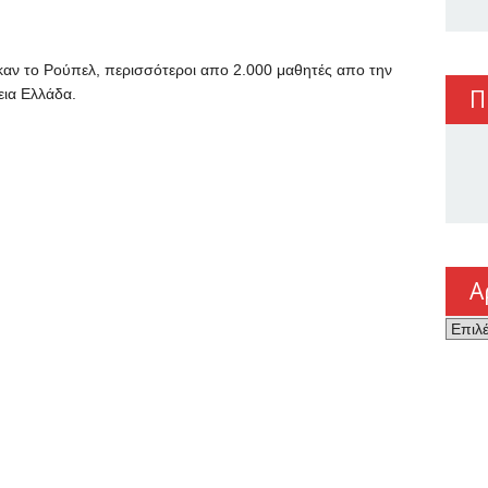
καν το Ρούπελ, περισσότεροι απο 2.000 μαθητές απο την
Π
όρεια Ελλάδα.
Α
Αρχεί