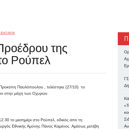
EBADMIN
Π
Προέδρου της
Ορ
το Ρούπελ
Αχ
Ερ
ΓΣ
Δή
Προκόπη Παυλόπουλου , τελέστηκε (27/10) το
ων στην μάχη των Οχυρών.
Κά
«Τ
κο
Σι
12.30 το μεσημέρι στο Ρούπελ, οδικός απο τη
υργός Εθνικής Αμύνης Πάνος Καμένος. Αμέσως μετέβη
Αυ