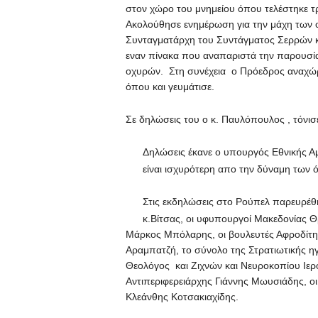
στον χώρο του μνημείου όπου τελέστηκε τ
Ακολούθησε ενημέρωση για την μάχη των ο
Συνταγματάρχη του Συντάγματος Σερρών κ
εναν πίνακα που αναπαριστά την παρουσ
οχυρών. Στη συνέχεια ο Πρόεδρος αναχώρ
όπου και γευμάτισε.
Σε δηλώσεις του ο κ. Παυλόπουλος , τόνισε
Δηλώσεις έκανε ο υπουργός Εθνικής Α
είναι ισχυρότερη απο την δύναμη των
Στις εκδηλώσεις στο Ρούπελ παρευρέθ
κ.Βίτσας, οι υφυπουργοί Μακεδονίας 
Μάρκος Μπόλαρης, οι βουλευτές Αφροδίτ
Αραμπατζή, το σύνολο της Στρατιωτικής ηγ
Θεολόγος και Ζιχνών και Νευροκοπίου Ιε
Αντιπεριφερειάρχης Γιάννης Μωυσιάδης, οι
Κλεάνθης Κοτσακιαχίδης.