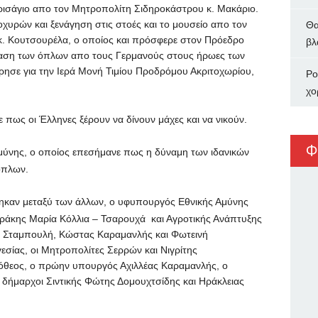
ρισάγιο απο τον Μητροπολίτη Σιδηροκάστρου κ. Μακάριο.
χυρών και ξενάγηση στις στοές και το μουσείο απο τον
Θα
. Κουτσουρέλα, ο οποίος και πρόσφερε στον Πρόεδρο
βλ
ίαση των όπλων απο τους Γερμανούς στους ήρωες των
ησε για την Ιερά Μονή Τιμίου Προδρόμου Ακριτοχωρίου,
Ρο
χο
 πως οι Έλληνες ξέρουν να δίνουν μάχες και να νικούν.
Φ
μύνης, ο οποίος επεσήμανε πως η δύναμη των ιδανικών
 όπλων.
ηκαν μεταξύ των άλλων, ο υφυπουργός Εθνικής Αμύνης
Θράκης Μαρία Κόλλια – Τσαρουχά και Αγροτικής Ανάπτυξης
η Σταμπουλή, Κώστας Καραμανλής και Φωτεινή
εσίας, οι Μητροπολίτες Σερρών και Νιγρίτης
ρόθεος, ο πρώην υπουργός Αχιλλέας Καραμανλής, ο
 δήμαρχοι Σιντικής Φώτης Δομουχτσίδης και Ηράκλειας