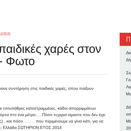
ADMIN
Π
 παιδικές χαρές στον
Δι
 – Φωτο
Δή
Σι
Γε
Λα
έκανε συντήρηση στις παιδικές χαρές, όπου παίζουν
Ma
Δή
αι τσουλήθρες κατεστραμμένες, κάδοι απορριμμάτων
oσ
χόρτα στο ένα μέτρο…..Πόσο τυχεροί είμαστε που δεν έχει
) , και πόσο …….. που περιμένουμε να γίνει κάτι, για να
Μα
ουμε; Ελλάδα ΣΩΤΗΡΙΟΝ ΕΤΟΣ 2014
20