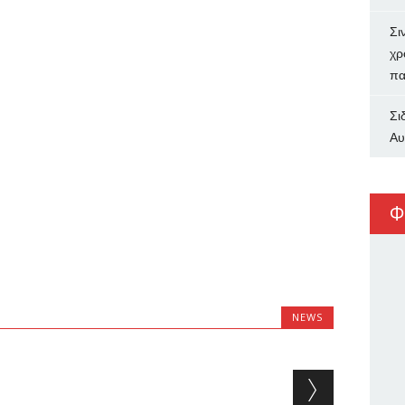
Σι
χρ
πα
Σι
Αυ
Φ
NEWS