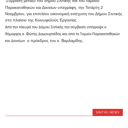
Σύμβαση μεταξύ του δήμου Σιντικής και του ταμείου
Παρακαταθηκών και Δανείων υπεγράφη, την Τετάρτη 2
Νοεμβρίου, για επιπλέον οικονομική ενίσχυση του Δήμου Σιντικής
στο πλαίσιο της Κοινωφελούς Εργασίας.
Από την πλευρά του Δήμου Σιντικής την σύμβαση υπέγραψε ο
δήμαρχος κ. Φώτης Δομουχτσίδης και από το Ταμείο Παρακαταθηκών
ο πρόεδρος του κ. Βαρλαμίδης.
και Δανείων
SINTIKI NEWS