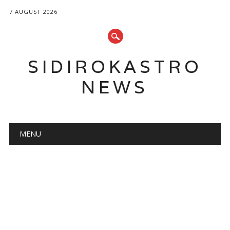
7 AUGUST 2026
SIDIROKASTRO
NEWS
Main menu
Skip
MENU
to
content