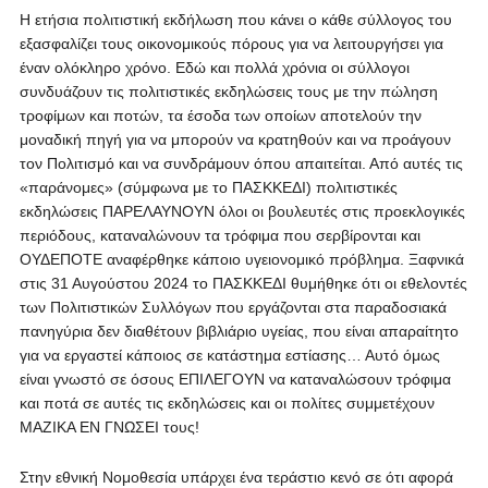
Η ετήσια πολιτιστική εκδήλωση που κάνει ο κάθε σύλλογος του
εξασφαλίζει τους οικονομικούς πόρους για να λειτουργήσει για
έναν ολόκληρο χρόνο. Εδώ και πολλά χρόνια οι σύλλογοι
συνδυάζουν τις πολιτιστικές εκδηλώσεις τους με την πώληση
τροφίμων και ποτών, τα έσοδα των οποίων αποτελούν την
μοναδική πηγή για να μπορούν να κρατηθούν και να προάγουν
τον Πολιτισμό και να συνδράμουν όπου απαιτείται. Από αυτές τις
«παράνομες» (σύμφωνα με το ΠΑΣΚΚΕΔΙ) πολιτιστικές
εκδηλώσεις ΠΑΡΕΛΑΥΝΟΥΝ όλοι οι βουλευτές στις προεκλογικές
περιόδους, καταναλώνουν τα τρόφιμα που σερβίρονται και
ΟΥΔΕΠΟΤΕ αναφέρθηκε κάποιο υγειονομικό πρόβλημα. Ξαφνικά
στις 31 Αυγούστου 2024 το ΠΑΣΚΚΕΔΙ θυμήθηκε ότι οι εθελοντές
των Πολιτιστικών Συλλόγων που εργάζονται στα παραδοσιακά
πανηγύρια δεν διαθέτουν βιβλιάριο υγείας, που είναι απαραίτητο
για να εργαστεί κάποιος σε κατάστημα εστίασης… Αυτό όμως
είναι γνωστό σε όσους ΕΠΙΛΕΓΟΥΝ να καταναλώσουν τρόφιμα
και ποτά σε αυτές τις εκδηλώσεις και οι πολίτες συμμετέχουν
ΜΑΖΙΚΑ ΕΝ ΓΝΩΣΕΙ τους!
Στην εθνική Νομοθεσία υπάρχει ένα τεράστιο κενό σε ότι αφορά