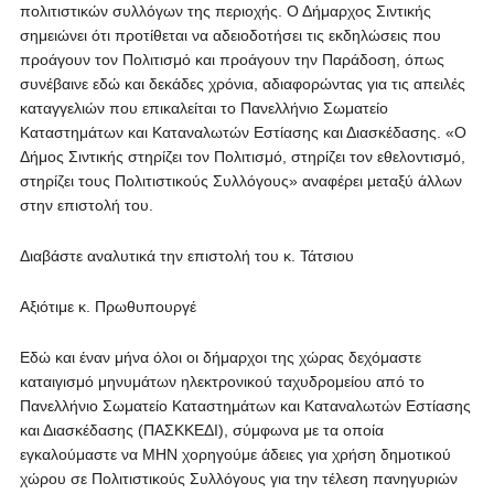
πολιτιστικών συλλόγων της περιοχής. Ο Δήμαρχος Σιντικής
σημειώνει ότι προτίθεται να αδειοδοτήσει τις εκδηλώσεις που
προάγουν τον Πολιτισμό και προάγουν την Παράδοση, όπως
συνέβαινε εδώ και δεκάδες χρόνια, αδιαφορώντας για τις απειλές
καταγγελιών που επικαλείται το Πανελλήνιο Σωματείο
Καταστημάτων και Καταναλωτών Εστίασης και Διασκέδασης. «Ο
Δήμος Σιντικής στηρίζει τον Πολιτισμό, στηρίζει τον εθελοντισμό,
στηρίζει τους Πολιτιστικούς Συλλόγους» αναφέρει μεταξύ άλλων
στην επιστολή του.
Διαβάστε αναλυτικά την επιστολή του κ. Τάτσιου
Αξιότιμε κ. Πρωθυπουργέ
Εδώ και έναν μήνα όλοι οι δήμαρχοι της χώρας δεχόμαστε
καταιγισμό μηνυμάτων ηλεκτρονικού ταχυδρομείου από το
Πανελλήνιο Σωματείο Καταστημάτων και Καταναλωτών Εστίασης
και Διασκέδασης (ΠΑΣΚΚΕΔΙ), σύμφωνα με τα οποία
εγκαλούμαστε να ΜΗΝ χορηγούμε άδειες για χρήση δημοτικού
χώρου σε Πολιτιστικούς Συλλόγους για την τέλεση πανηγυριών