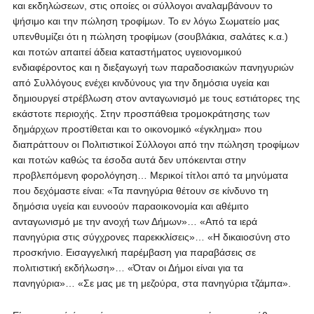
και εκδηλώσεων, στις οποίες οι σύλλογοι αναλαμβάνουν το
ψήσιμο και την πώληση τροφίμων. Το εν λόγω Σωματείο μας
υπενθυμίζει ότι η πώληση τροφίμων (σουβλάκια, σαλάτες κ.α.)
και ποτών απαιτεί άδεια καταστήματος υγειονομικού
ενδιαφέροντος και η διεξαγωγή των παραδοσιακών πανηγυριών
από Συλλόγους ενέχει κινδύνους για την δημόσια υγεία και
δημιουργεί στρέβλωση στον ανταγωνισμό με τους εστιάτορες της
εκάστοτε περιοχής. Στην προσπάθεια τρομοκράτησης των
δημάρχων προστίθεται και το οικονομικό «έγκλημα» που
διαπράττουν οι Πολιτιστικοί Σύλλογοι από την πώληση τροφίμων
και ποτών καθώς τα έσοδα αυτά δεν υπόκεινται στην
προβλεπόμενη φορολόγηση… Μερικοί τίτλοι από τα μηνύματα
που δεχόμαστε είναι: «Τα πανηγύρια θέτουν σε κίνδυνο τη
δημόσια υγεία και ευνοούν παραοικονομία και αθέμιτο
ανταγωνισμό με την ανοχή των Δήμων»… «Από τα ιερά
πανηγύρια στις σύγχρονες παρεκκλίσεις»… «Η δικαιοσύνη στο
προσκήνιο. Εισαγγελική παρέμβαση για παραβάσεις σε
πολιτιστική εκδήλωση»… «Όταν οι Δήμοι είναι για τα
πανηγύρια»… «Σε μας με τη μεζούρα, στα πανηγύρια τζάμπα».