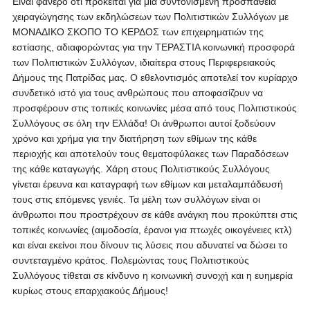
Είναι φανερό ότι πρόκειται για μια συντονισμένη προσπάθεια
χειραγώγησης των εκδηλώσεων των Πολιτιστικών Συλλόγων με
ΜΟΝΑΔΙΚΟ ΣΚΟΠΟ ΤΟ ΚΕΡΔΟΣ των επιχειρηματιών της
εστίασης, αδιαφορώντας για την ΤΕΡΑΣΤΙΑ κοινωνική προσφορά
των Πολιτιστικών Συλλόγων, ιδιαίτερα στους Περιφερειακούς
Δήμους της Πατρίδας μας. Ο εθελοντισμός αποτελεί τον κυρίαρχο
συνδετικό ιστό για τους ανθρώπους που αποφασίζουν να
προσφέρουν στις τοπικές κοινωνίες μέσα από τους Πολιτιστικούς
Συλλόγους σε όλη την Ελλάδα! Οι άνθρωποι αυτοί ξοδεύουν
χρόνο και χρήμα για την διατήρηση των εθίμων της κάθε
περιοχής και αποτελούν τους θεματοφύλακες των Παραδόσεων
της κάθε καταγωγής. Χάρη στους Πολιτιστικούς Συλλόγους
γίνεται έρευνα και καταγραφή των εθίμων και μεταλαμπάδευσή
τους στις επόμενες γενιές. Τα μέλη των συλλόγων είναι οι
άνθρωποι που προστρέχουν σε κάθε ανάγκη που προκύπτει στις
τοπικές κοινωνίες (αιμοδοσία, έρανοι για πτωχές οικογένειες κτλ)
και είναι εκείνοι που δίνουν τις λύσεις που αδυνατεί να δώσει το
συντεταγμένο κράτος. Πολεμώντας τους Πολιτιστικούς
Συλλόγους τίθεται σε κίνδυνο η κοινωνική συνοχή και η ευημερία
κυρίως στους επαρχιακούς Δήμους!