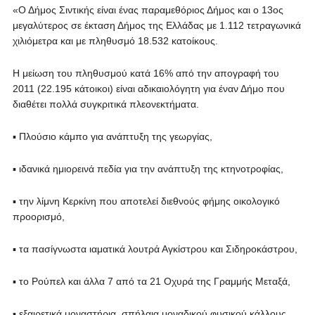
«Ο Δήμος Σιντικής είναι ένας παραμεθόριος Δήμος και ο 13ος
μεγαλύτερος σε έκταση Δήμος της Ελλάδας με 1.112 τετραγωνικά
χιλιόμετρα και με πληθυσμό 18.532 κατοίκους.
Η μείωση του πληθυσμού κατά 16% από την απογραφή του
2011 (22.195 κάτοικοι) είναι αδικαιολόγητη για έναν Δήμο που
διαθέτει πολλά συγκριτικά πλεονεκτήματα.
▪ Πλούσιο κάμπο για ανάπτυξη της γεωργίας,
▪ ιδανικά ημιορεινά πεδία για την ανάπτυξη της κτηνοτροφίας,
▪ την λίμνη Κερκίνη που αποτελεί διεθνούς φήμης οικολογικό
προορισμό,
▪ τα πασίγνωστα ιαματικά λουτρά Αγκίστρου και Σιδηροκάστρου,
▪ το Ρούπελ και άλλα 7 από τα 21 Οχυρά της Γραμμής Μεταξά,
▪ εξαιρετικά μοναστήρια, σπήλαια μοναδικού φυσικού κάλλους,